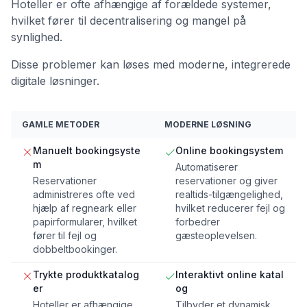
Hoteller er ofte afhængige af forældede systemer,
hvilket fører til decentralisering og mangel på
synlighed.
Disse problemer kan løses med moderne, integrerede
digitale løsninger.
GAMLE METODER
MODERNE LØSNING
Manuelt bookingsyste
Online bookingsystem
m
Automatiserer
Reservationer
reservationer og giver
administreres ofte ved
realtids-tilgængelighed,
hjælp af regneark eller
hvilket reducerer fejl og
papirformularer, hvilket
forbedrer
fører til fejl og
gæsteoplevelsen.
dobbeltbookinger.
Trykte produktkatalog
Interaktivt online katal
er
og
Hoteller er afhængige
Tilbyder et dynamisk