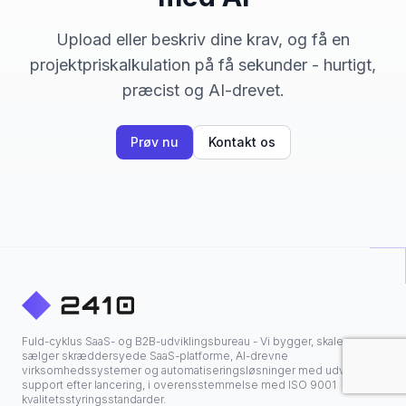
Upload eller beskriv dine krav, og få en
projektpriskalkulation på få sekunder - hurtigt,
præcist og AI-drevet.
Prøv nu
Kontakt os
Fuld-cyklus SaaS- og B2B-udviklingsbureau - Vi bygger, skalerer og
sælger skræddersyede SaaS-platforme, AI-drevne
virksomhedssystemer og automatiseringsløsninger med udvidet
support efter lancering, i overensstemmelse med ISO 9001
kvalitetsstyringsstandarder.