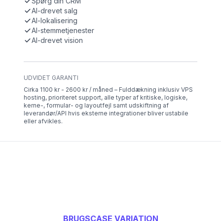
Spørg din CRM
AI-drevet salg
AI-lokalisering
AI-stemmetjenester
AI-drevet vision
UDVIDET GARANTI
Cirka 1100 kr - 2600 kr / måned – Fulddækning inklusiv VPS
hosting, prioriteret support, alle typer af kritiske, logiske,
kerne-, formular- og layoutfejl samt udskiftning af
leverandør/API hvis eksterne integrationer bliver ustabile
eller afvikles.
BRUGSCASE VARIATION