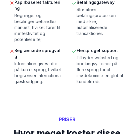
Papirbaseret faktureri
Betalingsgateway
ng
Strømliner
Regninger og
betalingsprocessen
betalinger behandles
med sikre,
manuelt, hvilket fører til
automatiserede
ineffektivitet og
transaktioner.
potentielle fejl.
Begrænsede sprogval
Flersproget support
g
Tilbyder websted og
Information gives ofte
bookingsystemer på
på kun et sprog, hvilket
flere sprog for at
begrænser international
imødekomme en global
gæsteadgang.
kundekreds.
PRISER
Hvor meget koster disse