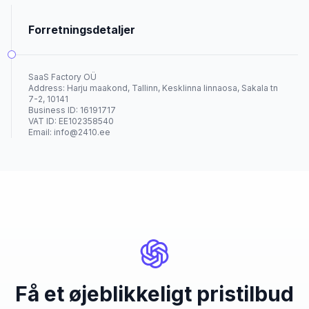
Forretningsdetaljer
SaaS Factory OÜ
Address: Harju maakond, Tallinn, Kesklinna linnaosa, Sakala tn
7-2, 10141
Business ID: 16191717
VAT ID: EE102358540
Email:
info@2410.ee
Få et øjeblikkeligt pristilbud