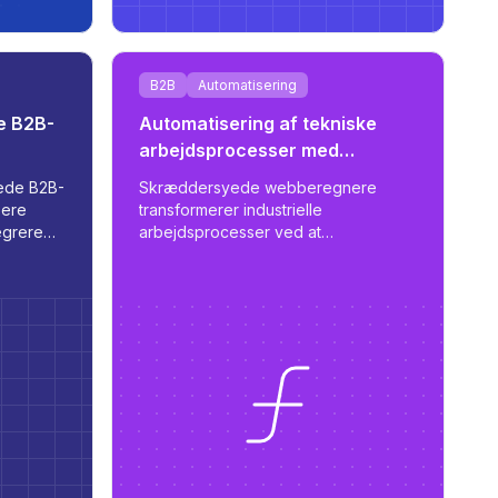
B2B
Automatisering
e B2B-
Automatisering af tekniske
arbejdsprocesser med
skræddersyede webberegnere
ede B2B-
Skræddersyede webberegnere
sere
transformerer industrielle
tegrere
arbejdsprocesser ved at
at
automatisere komplekse
håndterer
ingeniørmæssige beregninger og
on på.
strømline tilbudsprocessen - hvilket
reducerer arbejdstiden fra dage til
timer med tilpassede, skalerbare
værktøjer.