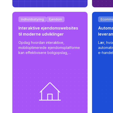
Indholdsstyring
Ejendom
Ecomme
Interaktive ejendomswebsites
Automat
til moderne udviklinger
leveran
marked
Opdag hvordan interaktive,
Lær, hv
vækst i
mobiloptimerede ejendomsplatforme
automati
kan effektivisere boligopslag,
e-hande
forbedre brugerengagement og
strømlin
støtte skalerbar
intellige
ejendomsadministration.
eksporter
markedsp
indbygge
skalerba