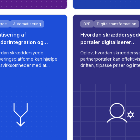
rce
Automatisering
B2B
Digital transformation
isering af
Hvordan skræddersyed
dørintegration og
portaler digitaliserer
ssynkronisering for
partnerrelationer
ordan skræddersyede
Oplev, hvordan skræddersy
 e-handel
seringsplatforme kan hjælpe
partnerportaler kan effektivi
lsvirksomheder med at
driften, tilpasse priser og in
e leverandørdata, anvende
med interne systemer - ved 
nte prissætningsstrategier og
transformere den måde, du 
e optimerede lister til
ordrer, lager og kommunikati
ladser som 220.lv - med
t hastighed, kontrol og
rhed.