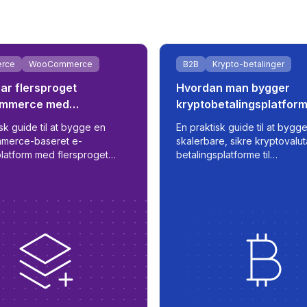
rce
WooCommerce
B2B
Krypto-betalinger
ar flersproget
Hvordan man bygger
mmerce med
kryptobetalingsplatforme
dør- og ERP-integration
handelsvirksomheder
sk guide til at bygge en
En praktisk guide til at bygg
erce-baseret e-
skalerbare, sikre kryptovalut
latform med flersproget
betalingsplatforme til
ttelse, automatisk
handelsvirksomheder, med
ørsynkronisering, B2B/B2C
automatisering, fiat-integrati
ik og ERP-parathed.
realtids transaktionshåndteri