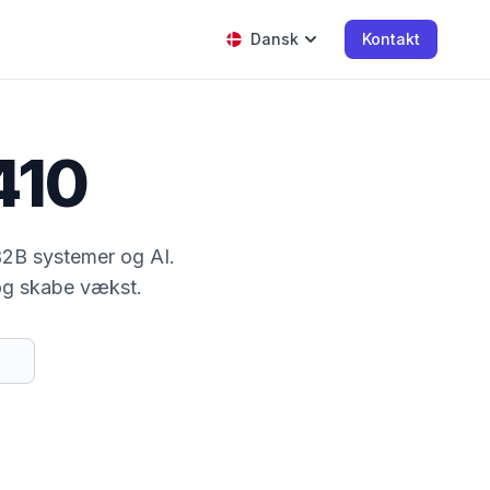
Dansk
Kontakt
410
B2B systemer og AI.
 og skabe vækst.