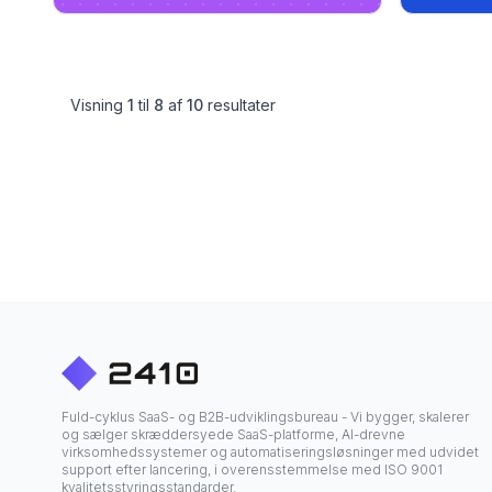
Visning
1
til
8
af
10
resultater
Fuld-cyklus SaaS- og B2B-udviklingsbureau - Vi bygger, skalerer
og sælger skræddersyede SaaS-platforme, AI-drevne
virksomhedssystemer og automatiseringsløsninger med udvidet
support efter lancering, i overensstemmelse med ISO 9001
kvalitetsstyringsstandarder.