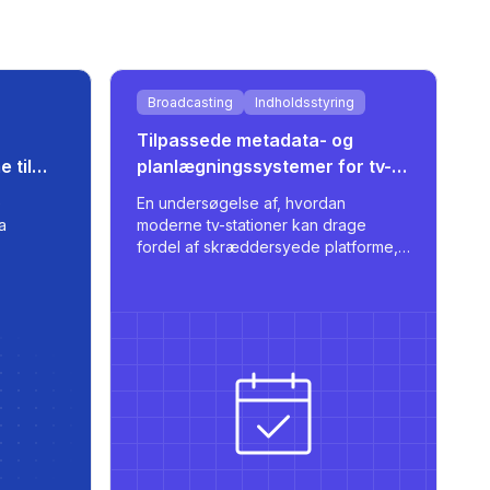
Broadcasting
Indholdsstyring
Tilpassede metadata- og
 til
planlægningssystemer for tv-
stationer
e
En undersøgelse af, hvordan
a
moderne tv-stationer kan drage
fordel af skræddersyede platforme,
der centraliserer metadata, forenkler
on og
planlægning og understøtter
ng.
flersproget udgivelse med stærke
integrationer.