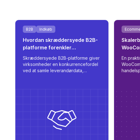
B2B
Indkøb
Ecomme
Hvordan skræddersyede B2B-
Skalerb
platforme forenkler
WooCo
leverandørintegration
leveran
Skræddersyede B2B-platforme giver
En prakti
virksomheder en konkurrencefordel
WooComm
ved at samle leverandørdata,
handelsp
automatisere indkøb og understøtte
understø
et
flersproget adgang baseret på roller
leverand
- alt sammen tilpasset skala og
rollelog
operationel effektivitet.