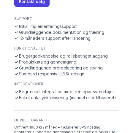
Kontakt salg
SUPPORT
Initial implementeringssupport
Grundlæggende dokumentation og træning
12-måneders support efter lancering
FUNKTIONALITET
Brugergodkendelse og rollebetinget adgang
Produktkatalog gennemgang
Grundlæggende ordreplacering og styring
Standard responsiv UI/UX design
INTEGRATIONER
Begrænset integration med tredjepartsværktøjer
Enkel datasynkronisering (manuel eller filbaseret)
UDVIDET GARANTI
Omtrent 1900 kr / måned – Inkluderer VPS hosting,
prioriteret support og gendannelse af fatale og logiske fejl