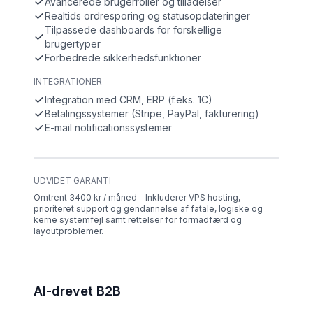
Avancerede brugerroller og tilladelser
Realtids ordresporing og statusopdateringer
Tilpassede dashboards for forskellige
brugertyper
Forbedrede sikkerhedsfunktioner
INTEGRATIONER
Integration med CRM, ERP (f.eks. 1C)
Betalingssystemer (Stripe, PayPal, fakturering)
E-mail notificationssystemer
UDVIDET GARANTI
Omtrent 3400 kr / måned – Inkluderer VPS hosting,
prioriteret support og gendannelse af fatale, logiske og
kerne systemfejl samt rettelser for formadfærd og
layoutproblemer.
AI-drevet B2B