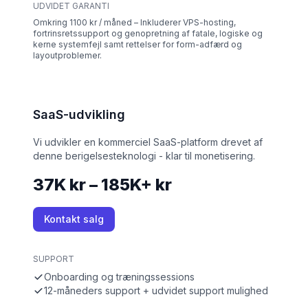
UDVIDET GARANTI
Omkring 1100 kr / måned – Inkluderer VPS-hosting,
fortrinsretssupport og genopretning af fatale, logiske og
kerne systemfejl samt rettelser for form-adfærd og
layoutproblemer.
SaaS-udvikling
Vi udvikler en kommerciel SaaS-platform drevet af
denne berigelsesteknologi - klar til monetisering.
37K kr – 185K+ kr
Kontakt salg
SUPPORT
Onboarding og træningssessions
12-måneders support + udvidet support mulighed