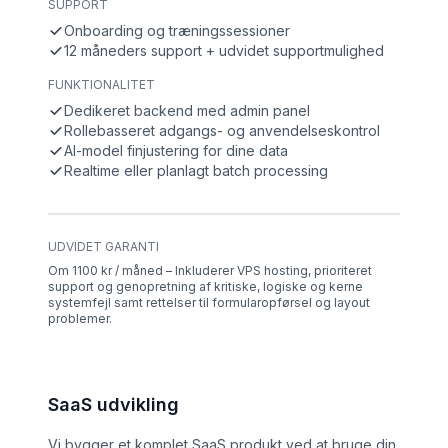
SUPPORT
Onboarding og træningssessioner
12 måneders support + udvidet supportmulighed
FUNKTIONALITET
Dedikeret backend med admin panel
Rollebasseret adgangs- og anvendelseskontrol
AI-model finjustering for dine data
Realtime eller planlagt batch processing
UDVIDET GARANTI
Om 1100 kr / måned – Inkluderer VPS hosting, prioriteret
support og genopretning af kritiske, logiske og kerne
systemfejl samt rettelser til formularopførsel og layout
problemer.
SaaS udvikling
Vi bygger et komplet SaaS produkt ved at bruge din