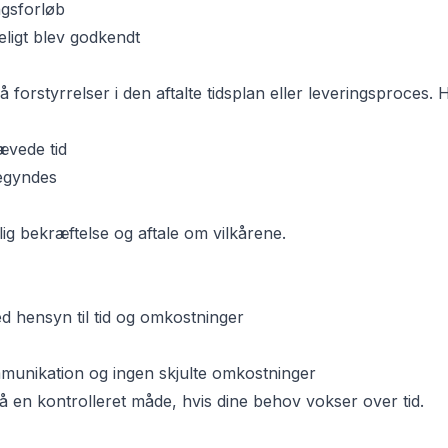
ngsforløb
eligt blev godkendt
å forstyrrelser i den aftalte tidsplan eller leveringsproces. Hv
ævede tid
begyndes
tlig bekræftelse og aftale om vilkårene.
d hensyn til tid og omkostninger
munikation og ingen skjulte omkostninger
på en kontrolleret måde, hvis dine behov vokser over tid.