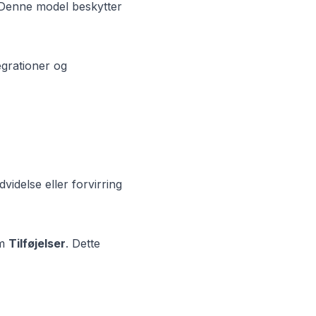
. Denne model beskytter
egrationer og
videlse eller forvirring
om
Tilføjelser
. Dette