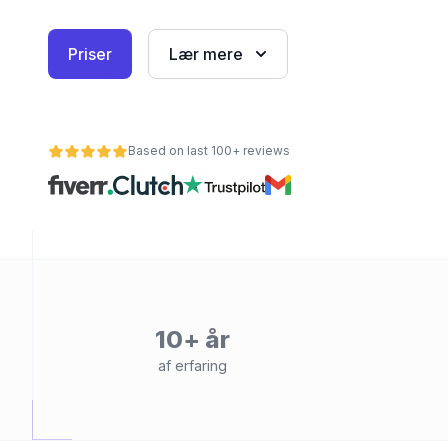
Priser
Lær mere
Based on last 100+ reviews
et
10+ år
af erfaring