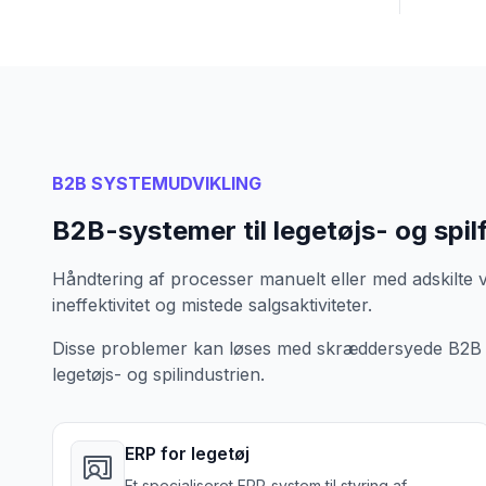
B2B SYSTEMUDVIKLING
B2B-systemer til legetøjs- og spilf
Håndtering af processer manuelt eller med adskilte væ
ineffektivitet og mistede salgsaktiviteter.
Disse problemer kan løses med skræddersyede B2B we
legetøjs- og spilindustrien.
ERP for legetøj
Et specialiseret ERP-system til styring af