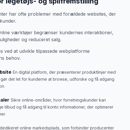
 legetøjs- og spilfremstilling
nter har ofte problemer med forældede websites, der
kunder.
line værktøjer begrænser kundernes interaktioner,
muligheder og reduceret salg.
s ved at udvikle tilpassede webplatforme
ens behov.
bsite
En digital platform, der præsenterer produktlinjer med
et gør det let for kunderne at browse, udforske og få adgang
on.
aler
Sikre online-områder, hvor forretningskunder kan
e tilbud og få adgang til konto informationer, der optimerer
er.
 dedikeret online markedsplads, som forbinder producenter