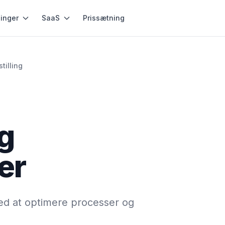
inger
SaaS
Prissætning
tilling
og
er
med at optimere processer og