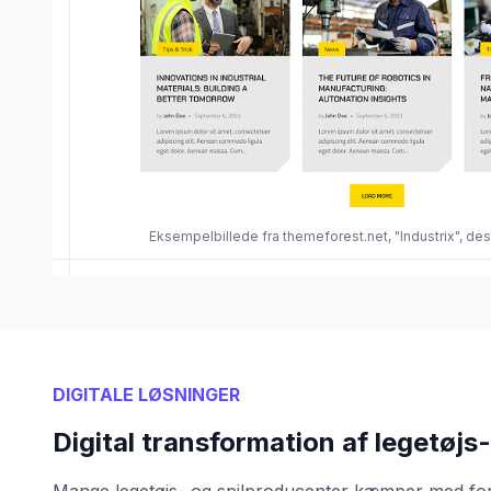
Eksempelbillede fra themeforest.net, "Industrix", de
DIGITALE LØSNINGER
Digital transformation af legetøjs-
Mange legetøjs- og spilproducenter kæmper med for