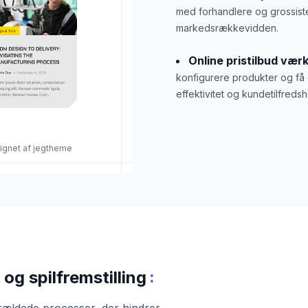
med forhandlere og grossister
markedsrækkevidden.
Online pristilbud værk
konfigurere produkter og få ø
effektivitet og kundetilfreds
signet af jegtheme
:
 og spilfremstilling
ældede processer, der hindrer