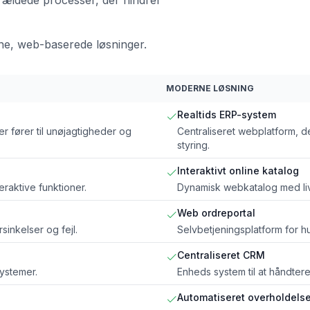
ne, web-baserede løsninger.
MODERNE LØSNING
Realtids ERP-system
er fører til unøjagtigheder og
Centraliseret webplatform, de
styring.
Interaktivt online katalog
eraktive funktioner.
Dynamisk webkatalog med liv
Web ordreportal
sinkelser og fejl.
Selvbetjeningsplatform for h
Centraliseret CRM
ystemer.
Enheds system til at håndter
Automatiseret overholdels