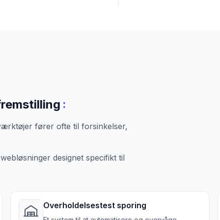
:
remstilling
rktøjer fører ofte til forsinkelser,
bløsninger designet specifikt til
Overholdelsestest sporing
Et system til at automatisere og overvåge