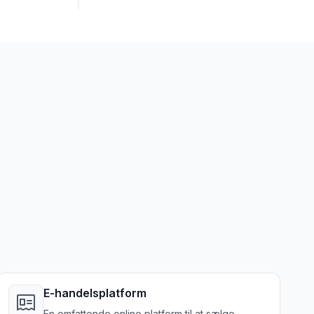
E-handelsplatform
En omfattende online platform til at sælge