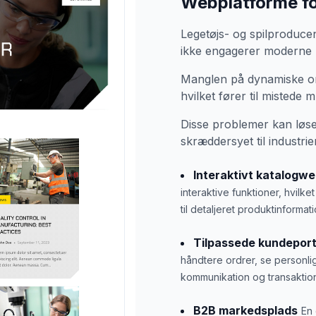
Webplatforme for
Legetøjs- og spilproduce
ikke engagerer moderne 
Manglen på dynamiske on
hvilket fører til mistede 
Disse problemer kan løse
skræddersyet til industri
Interaktivt katalogwe
interaktive funktioner, hvilk
til detaljeret produktinformati
Tilpassede kundeport
håndtere ordrer, se personlig
kommunikation og transaktion
B2B markedsplads
En