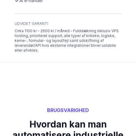
AI e-handel
UDVIDET GARANTI
Cirka 1100 kr - 2600 kr / måned – Fulddækning inklusiv VPS
hosting, prioriteret support, alle typer af kritiske, logiske,
kerne-, formular- og layoutfejl samt udskiftning af
leverandør/API hvis eksterne integrationer bliver ustabile
eller afvikles.
BRUGSVARIGHED
Hvordan kan man
automatisere industrielle