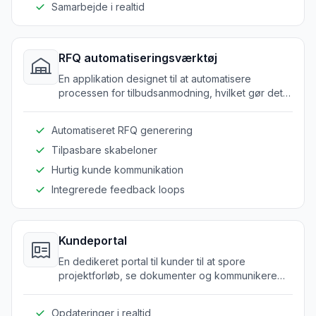
Samarbejde i realtid
RFQ automatiseringsværktøj
En applikation designet til at automatisere
processen for tilbudsanmodning, hvilket gør det
hurtigere og mere effektivt og reducerer
manuelle fejl.
Automatiseret RFQ generering
Tilpasbare skabeloner
Hurtig kunde kommunikation
Integrerede feedback loops
Kundeportal
En dedikeret portal til kunder til at spore
projektforløb, se dokumenter og kommunikere
med projektledere, hvilket øger
gennemsigtigheden og tilliden.
Opdateringer i realtid