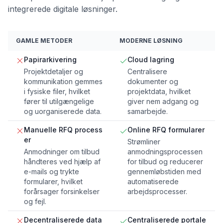
integrerede digitale løsninger.
GAMLE METODER
MODERNE LØSNING
Papirarkivering
Cloud lagring
Projektdetaljer og
Centralisere
kommunikation gemmes
dokumenter og
i fysiske filer, hvilket
projektdata, hvilket
fører til utilgængelige
giver nem adgang og
og uorganiserede data.
samarbejde.
Manuelle RFQ process
Online RFQ formularer
er
Strømliner
Anmodninger om tilbud
anmodningsprocessen
håndteres ved hjælp af
for tilbud og reducerer
e-mails og trykte
gennemløbstiden med
formularer, hvilket
automatiserede
forårsager forsinkelser
arbejdsprocesser.
og fejl.
Decentraliserede data
Centraliserede portale