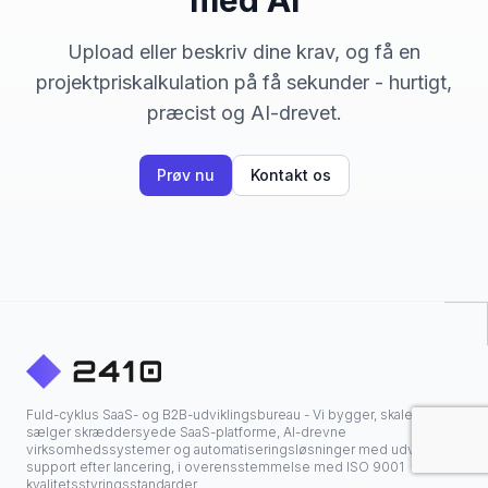
med AI
Upload eller beskriv dine krav, og få en
projektpriskalkulation på få sekunder - hurtigt,
præcist og AI-drevet.
Prøv nu
Kontakt os
Fuld-cyklus SaaS- og B2B-udviklingsbureau - Vi bygger, skalerer og
sælger skræddersyede SaaS-platforme, AI-drevne
virksomhedssystemer og automatiseringsløsninger med udvidet
support efter lancering, i overensstemmelse med ISO 9001
kvalitetsstyringsstandarder.