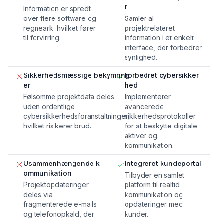
r
Information er spredt
over flere software og
Samler al
regneark, hvilket fører
projektrelateret
til forvirring.
information i et enkelt
interface, der forbedrer
synlighed.
Sikkerhedsmæssige bekymring
Forbedret cybersikker
er
hed
Følsomme projektdata deles
Implementerer
uden ordentlige
avancerede
cybersikkerhedsforanstaltninger,
sikkerhedsprotokoller
hvilket risikerer brud.
for at beskytte digitale
aktiver og
kommunikation.
Usammenhængende k
Integreret kundeportal
ommunikation
Tilbyder en samlet
Projektopdateringer
platform til realtid
deles via
kommunikation og
fragmenterede e-mails
opdateringer med
og telefonopkald, der
kunder.