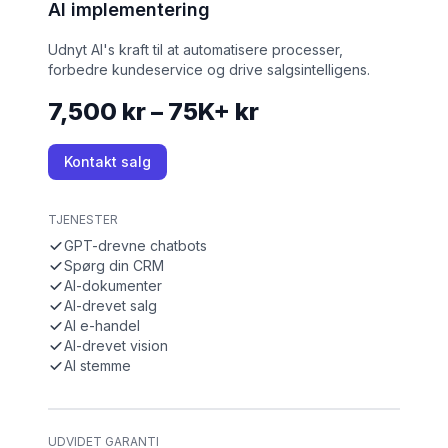
AI implementering
Udnyt AI's kraft til at automatisere processer,
forbedre kundeservice og drive salgsintelligens.
7,500 kr – 75K+ kr
Kontakt salg
TJENESTER
GPT-drevne chatbots
Spørg din CRM
AI-dokumenter
AI-drevet salg
AI e-handel
AI-drevet vision
AI stemme
UDVIDET GARANTI