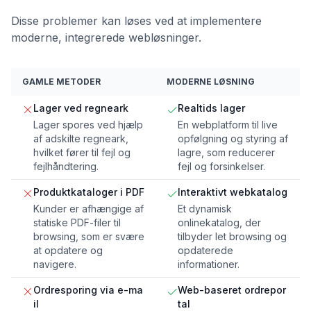
Disse problemer kan løses ved at implementere
moderne, integrerede webløsninger.
GAMLE METODER
MODERNE LØSNING
Lager ved regneark
Realtids lager
Lager spores ved hjælp
En webplatform til live
af adskilte regneark,
opfølgning og styring af
hvilket fører til fejl og
lagre, som reducerer
fejlhåndtering.
fejl og forsinkelser.
Produktkataloger i PDF
Interaktivt webkatalog
Kunder er afhængige af
Et dynamisk
statiske PDF-filer til
onlinekatalog, der
browsing, som er svære
tilbyder let browsing og
at opdatere og
opdaterede
navigere.
informationer.
Ordresporing via e-ma
Web-baseret ordrepor
il
tal