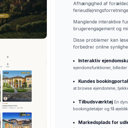
Afhængighed af forælde
ferieudlejningsforretninge
Manglende interaktive f
brugerengagement og mi
Disse problemer kan løse
forbedrer online synligh
Interaktiv ejendomsk
ejendomsfunktioner, billeder
Kundes bookingportal
at browse ejendomme, tjekke
Tilbudsværktøj
En dyn
bookingdetaljer og få øjebli
Markedsplads for udl