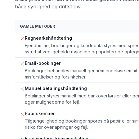
både synlighed og driftsflow.
GAMLE METODER
Regnearkshåndtering
Ejendomme, bookinger og kundedata styres med spredt
svært at vedligeholde nøjagtige og opdaterede optegn
Email-bookinger
Bookinger behandles manuelt gennem endeløse email-ud
misforståelser og forsinkelser.
Manuel betalingshåndtering
Betalinger styres manuelt med bankoverførsler eller pers
øger mulighederne for fejl.
Papirskemaer
Tilgængelighed og bookinger spores på papir eller sim
risiko for overlapninger og fejl.
Fragmenteret kommunikation