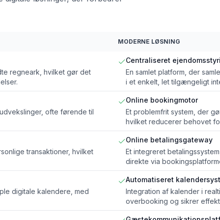
MODERNE LØSNING
Centraliseret ejendomssty
e regneark, hvilket gør det
En samlet platform, der saml
elser.
i et enkelt, let tilgængeligt in
Online bookingmotor
vekslinger, ofte førende til
Et problemfrit system, der g
hvilket reducerer behovet fo
Online betalingsgateway
onlige transaktioner, hvilket
Et integreret betalingssystem,
direkte via bookingsplatform
Automatiseret kalendersys
ple digitale kalendere, med
Integration af kalender i rea
overbooking og sikrer effekti
Gæstekommunikationsplat