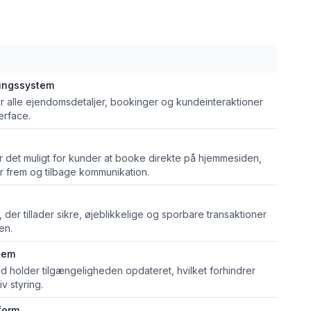
ringssystem
er alle ejendomsdetaljer, bookinger og kundeinteraktioner
terface.
ør det muligt for kunder at booke direkte på hjemmesiden,
r frem og tilbage kommunikation.
 der tillader sikre, øjeblikkelige og sporbare transaktioner
en.
tem
ltid holder tilgængeligheden opdateret, hvilket forhindrer
v styring.
form