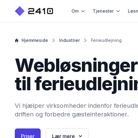
Om
Tjenester
Løsn
Hjemmeside
Industrier
Ferieudlejning
Webløsninger
til ferieudlejn
Vi hjælper virksomheder indenfor ferieudl
driften og forbedre gæsteinteraktioner.
Priser
Lær mere