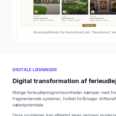
Eksempelbillede fra themeforest.net, "Residence", d
DIGITALE LØSNINGER
Digital transformation af ferieudle
Mange ferieudlejningsvirksomheder kæmper med fo
fragmenterede systemer, hvilket forårsager driftsinef
vækstpotentiale.
Disse problemer kan effektivt løses gennem moderne 