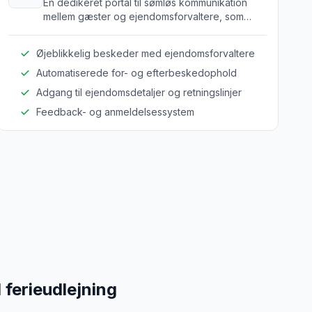
En dedikeret portal til sømløs kommunikation
mellem gæster og ejendomsforvaltere, som
forbedrer den overordnede gæsteoplevelse.
Øjeblikkelig beskeder med ejendomsforvaltere
Automatiserede for- og efterbeskedophold
Adgang til ejendomsdetaljer og retningslinjer
Feedback- og anmeldelsessystem
 ferieudlejning