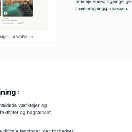
ferielejere med tilgængelig
sammenligningsprocessen.
esignet af WpEstate
:
jning
rældede værktøjer og
fektivitet og begrænset
digitale løsninger, der forbedrer