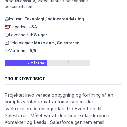
produktionsmiljø, Video tutorials og scenarie
dokumentation
Industri:
Teknologi / softwareudvikling
Placering:
USA
Leveringstid:
8 uger
Teknologier:
Make.com, Salesforce
Vurdering:
5/5
2 måneder
et
PROJEKTOVERSIGT
Projektet involverede opbygning og forfining af en
kompleks Integromat-automatisering, der
synkroniserede deltagerdata fra Eventbrite til
Salesforce. Målet var at identificere eksisterende
Kontakter og Leads i Salesforce gennem email