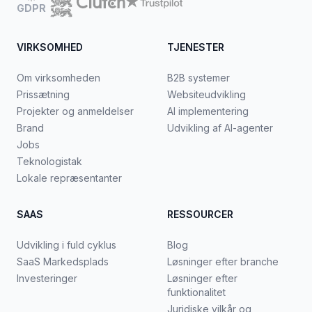
GDPR
VIRKSOMHED
TJENESTER
Om virksomheden
B2B systemer
Prissætning
Websiteudvikling
Projekter og anmeldelser
AI implementering
Brand
Udvikling af AI-agenter
Jobs
Teknologistak
Lokale repræsentanter
SAAS
RESSOURCER
Udvikling i fuld cyklus
Blog
SaaS Markedsplads
Løsninger efter branche
Investeringer
Løsninger efter
funktionalitet
Juridiske vilkår og