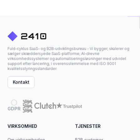
Fuld-cyklus SaaS- og B2B-udviklingsbureau - Vi bygger, skalerer og
sælger skræddersyede SaaS-platforme, AI-drevne
virksomhedssystemer og automatiseringsløsninger med udvidet
support efter lancering, i overensstemmelse med ISO 9001
kvalitetsstyringsstandarder.
Kontakt
GDPR
VIRKSOMHED
TJENESTER
Om virksomheden
B2B systemer