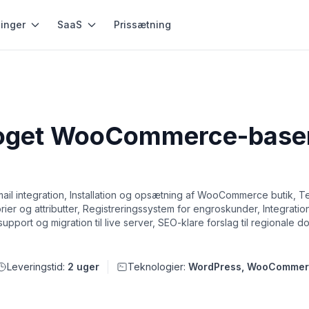
inger
SaaS
Prissætning
sproget WooCommerce-base
 integration, Installation og opsætning af WooCommerce butik, Tem
er og attributter, Registreringssystem for engroskunder, Integration
upport og migration til live server, SEO-klare forslag til regionale
Leveringstid:
2 uger
Teknologier:
WordPress, WooComme