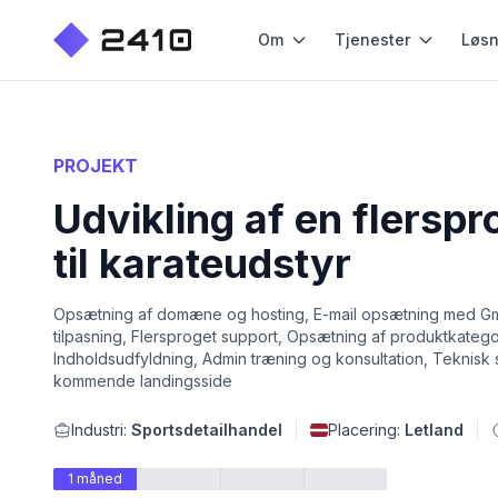
Om
Tjenester
Løsn
PROJEKT
Udvikling af en fler
til karateudstyr
Opsætning af domæne og hosting, E-mail opsætning med Gmail
tilpasning, Flersproget support, Opsætning af produktkategori
Indholdsudfyldning, Admin træning og konsultation, Teknisk s
kommende landingsside
Industri:
Sportsdetailhandel
Placering:
Letland
1 måned