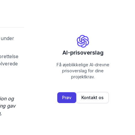
 under
AI-prisoverslag
rettelse
olverede
Få øjeblikkelige AI-drevne
prisoverslag for dine
projektkrav.
Prøv
Kontakt os
ion og
ing gav
,