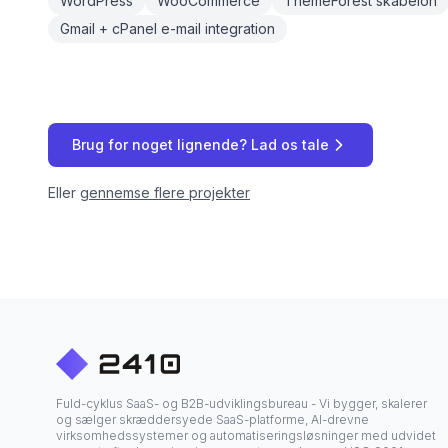
WordPress
WooCommerce
ThemeForest skabelon
Gmail + cPanel e-mail integration
Brug for noget lignende? Lad os tale
Eller
gennemse flere projekter
Fuld-cyklus SaaS- og B2B-udviklingsbureau - Vi bygger, skalerer
og sælger skræddersyede SaaS-platforme, AI-drevne
virksomhedssystemer og automatiseringsløsninger med udvidet