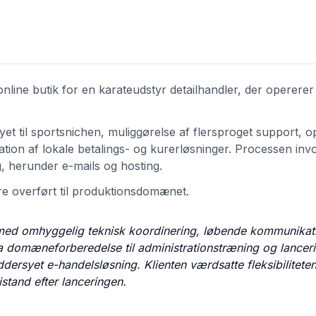
line butik for en karateudstyr detailhandler, der opererer
t til sportsnichen, muliggørelse af flersproget support, op
ation af lokale betalings- og kurerløsninger. Processen inv
ng, herunder e-mails og hosting.
re overført til produktionsdomænet.
 med omhyggelig teknisk koordinering, løbende kommunikat
Fra domæneforberedelse til administrationstræning og lancer
dersyet e-handelsløsning. Klienten værdsatte fleksibiliteten
istand efter lanceringen.