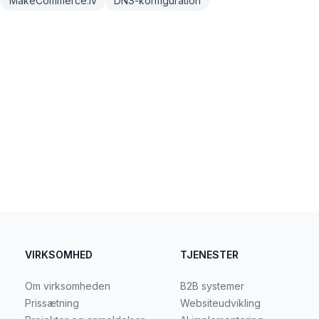
MakeCommerce.lv
DNS-konfiguration
VIRKSOMHED
TJENESTER
Om virksomheden
B2B systemer
Prissætning
Websiteudvikling