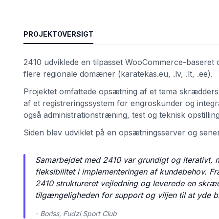
PROJEKTOVERSIGT
2410 udviklede en tilpasset WooCommerce-baseret on
flere regionale domæner (karatekas.eu, .lv, .lt, .ee).
Projektet omfattede opsætning af et tema skræddersye
af et registreringssystem for engroskunder og integr
også administrationstræning, test og teknisk opstilli
et
Siden blev udviklet på en opsætningsserver og sene
Samarbejdet med 2410 var grundigt og iterativt,
fleksibilitet i implementeringen af kundebehov. 
2410 struktureret vejledning og leverede en skræd
tilgængeligheden for support og viljen til at yde b
- Boriss, Fudzi Sport Club