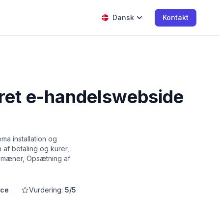
Dansk
Kontakt
ret e-handelswebside
a installation og
 af betaling og kurer,
 domæner, Opsætning af
rce
Vurdering:
5/5