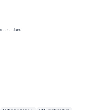
som sekundære)
)