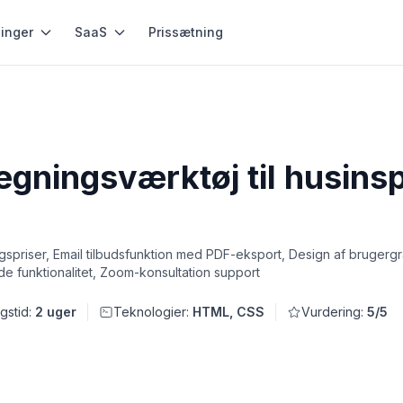
inger
SaaS
Prissætning
egningsværktøj til husins
lægspriser, Email tilbudsfunktion med PDF-eksport, Design af bruger
de funktionalitet, Zoom-konsultation support
gstid:
2 uger
Teknologier:
HTML, CSS
Vurdering:
5/5