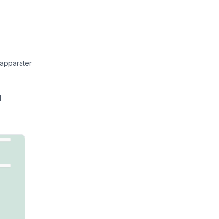
r apparater
l