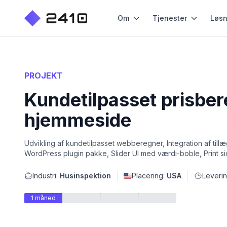
Om
Tjenester
Løsn
PROJEKT
Kundetilpasset prisber
hjemmeside
Udvikling af kundetilpasset webberegner, Integration af til
WordPress plugin pakke, Slider UI med værdi-boble, Print si
Industri:
Husinspektion
Placering:
USA
Leverin
1 måned