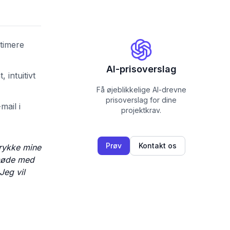
stimere
AI-prisoverslag
 intuitivt
Få øjeblikkelige AI-drevne
prisoverslag for dine
mail i
projektkrav.
Prøv
Kontakt os
trykke mine
-møde med
Jeg vil