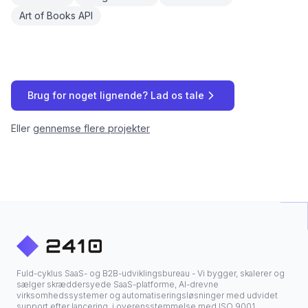
Art of Books API
Brug for noget lignende? Lad os tale
Eller
gennemse flere projekter
Fuld-cyklus SaaS- og B2B-udviklingsbureau - Vi bygger, skalerer og
sælger skræddersyede SaaS-platforme, AI-drevne
virksomhedssystemer og automatiseringsløsninger med udvidet
support efter lancering, i overensstemmelse med ISO 9001