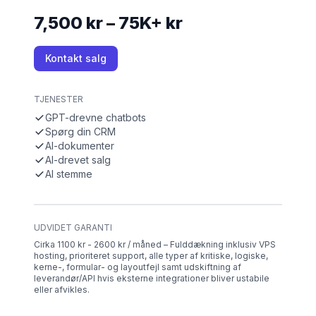
7,500 kr – 75K+ kr
Kontakt salg
TJENESTER
GPT-drevne chatbots
Spørg din CRM
AI-dokumenter
AI-drevet salg
AI stemme
UDVIDET GARANTI
Cirka 1100 kr - 2600 kr / måned – Fulddækning inklusiv VPS
hosting, prioriteret support, alle typer af kritiske, logiske,
kerne-, formular- og layoutfejl samt udskiftning af
leverandør/API hvis eksterne integrationer bliver ustabile
eller afvikles.