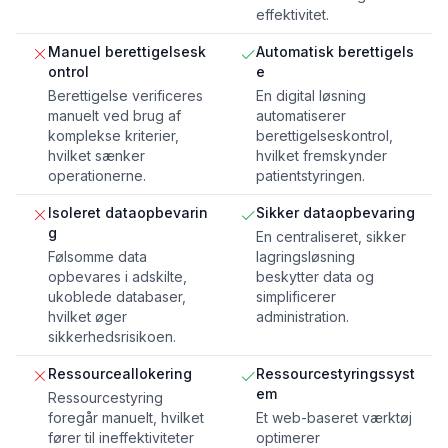
effektivitet.
Manuel berettigelsesk
Automatisk berettigels
ontrol
e
Berettigelse verificeres
En digital løsning
manuelt ved brug af
automatiserer
komplekse kriterier,
berettigelseskontrol,
hvilket sænker
hvilket fremskynder
operationerne.
patientstyringen.
Isoleret dataopbevarin
Sikker dataopbevaring
g
En centraliseret, sikker
Følsomme data
lagringsløsning
opbevares i adskilte,
beskytter data og
ukoblede databaser,
simplificerer
hvilket øger
administration.
sikkerhedsrisikoen.
Ressourceallokering
Ressourcestyringssyst
em
Ressourcestyring
foregår manuelt, hvilket
Et web-baseret værktøj
fører til ineffektiviteter
optimerer