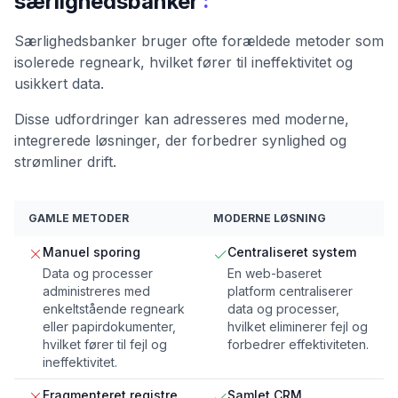
:
særlighedsbanker
Særlighedsbanker bruger ofte forældede metoder som
isolerede regneark, hvilket fører til ineffektivitet og
usikkert data.
Disse udfordringer kan adresseres med moderne,
integrerede løsninger, der forbedrer synlighed og
strømliner drift.
GAMLE METODER
MODERNE LØSNING
Manuel sporing
Centraliseret system
Data og processer
En web-baseret
administreres med
platform centraliserer
enkeltstående regneark
data og processer,
eller papirdokumenter,
hvilket eliminerer fejl og
hvilket fører til fejl og
forbedrer effektiviteten.
ineffektivitet.
Fragmenteret registre
Samlet CRM