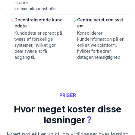
skaber
kommunikationshuller.
Decentraliserede kund
Centraliseret crm syst
edata
em
Kundedata er spredt på
Konsoliderer
tværs af forskellige
kundeinformation på en
systemer, hvilket gør
enkelt webplatform,
dem svære at få
hvilket forbedrer
adgang til.
datagennemsigtighed.
PRISER
Hvor meget koster disse
?
løsninger
Hvert projekt er unikt, og vi tilpasser hver løsning