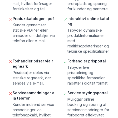
mail, hvilket forårsager
ordreplads og sporing
forsinkelser og fejl.
for kunder og partnere.
Produktkataloger i pdf
Interaktivt online katal
og
Kunder gennemser
statiske PDF'er eller
Tilbyder dynamiske
anmoder om detaljer via
produktinformationer
telefon eller e-mail.
med
realtidsopdateringer og
tekniske specifikationer.
Forhandler priser via r
Forhandler prisportal
egneark
Tilbyder live
Prisdetaljer deles via
prissætning og
statiske regneark, der
specifikke forhandler
sendes via e-mail.
rabatter i digitalt format.
Serviceanmodninger v
Service styringsportal
ia telefon
Muliggør online
Kunder indsend service
booking og sporing af
anmodninger via
serviceanmodninger for
telefonopkald, hvilket
forbedret effektivitet.