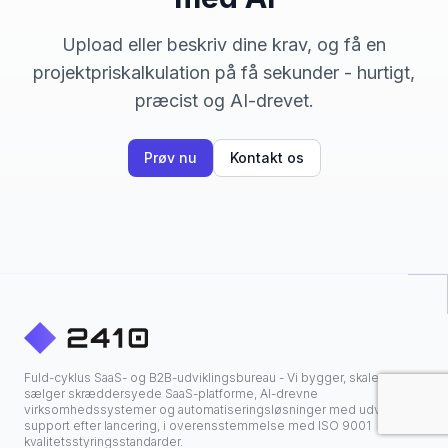
Upload eller beskriv dine krav, og få en
projektpriskalkulation på få sekunder - hurtigt,
præcist og AI-drevet.
Prøv nu
Kontakt os
Fuld-cyklus SaaS- og B2B-udviklingsbureau - Vi bygger, skalerer og
sælger skræddersyede SaaS-platforme, AI-drevne
virksomhedssystemer og automatiseringsløsninger med udvidet
support efter lancering, i overensstemmelse med ISO 9001
kvalitetsstyringsstandarder.