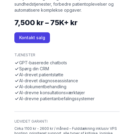
sundhedstjenester, forbedre patientoplevelser og
automatisere komplekse opgaver.
7,500 kr – 75K+ kr
Kontakt salg
TJENESTER
GPT-baserede chatbots
Spørg din CRM
AI-drevet patientstøtte
AI-drevet diagnoseassistance
AI-dokumentbehandling
AI-drevne konsultationsværktøjer
AI-drevne patientanbefalingssystemer
UDVIDET GARANTI
Cirka 1100 kr - 2600 kr / måned – Fulddækning inklusiv VPS
hosting, prioriteret support, alle typer af kritiske, logiske,