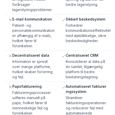
forårsager
bedre lagerstyring.
lagerstyringsproblemer.
E-mail kommunikation
Sikkert beskedsystem
Patient- og
Forbedrer
personalekommunikation
kommunikationseffektivitet
er afhængig af e-mails,
med øjeblikkelige, sikre
hvilket fører til
beskedmuligheder.
forsinkelser.
Decentraliseret data
Centraliseret CRM
Information er spredt
Konsoliderer al data på
over mange platforme,
en samlet, tilgængelig
hvilket skaber forvirring
platform til bedre
og fejl.
beslutningstagning.
Papirfakturering
Automatiseret fakturer
ingssystem
Faktureringsprocesser
udføres manuelt på
Strømliner
papir, hvilket fører til
faktureringsoperationer
menneskelige fejl og
og reducerer fejl med
forsinkelser.
automatiserede