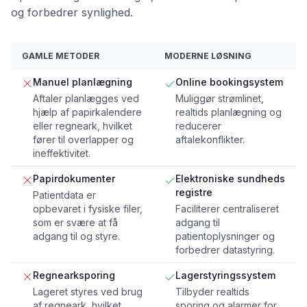
og forbedrer synlighed.
GAMLE METODER
MODERNE LØSNING
Manuel planlægning
Online bookingsystem
Aftaler planlægges ved
Muliggør strømlinet,
hjælp af papirkalendere
realtids planlægning og
eller regneark, hvilket
reducerer
fører til overlapper og
aftalekonflikter.
ineffektivitet.
Papirdokumenter
Elektroniske sundheds
registre
Patientdata er
opbevaret i fysiske filer,
Faciliterer centraliseret
som er svære at få
adgang til
adgang til og styre.
patientoplysninger og
forbedrer datastyring.
Regnearksporing
Lagerstyringssystem
Lageret styres ved brug
Tilbyder realtids
af regneark, hvilket
sporing og alarmer for