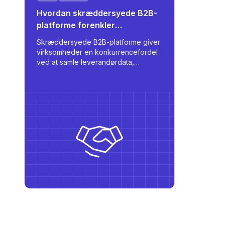
Hvordan skræddersyede B2B-
platforme forenkler
leverandørintegration
Skræddersyede B2B-platforme giver
virksomheder en konkurrencefordel
ved at samle leverandørdata,
automatisere indkøb og understøtte
flersproget adgang baseret på roller
- alt sammen tilpasset skala og
operationel effektivitet.
et