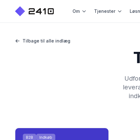
Om
Tjenester
Løsn
Tilbage til alle indlæg
Udfor
lever
ind
B2B
Indkøb