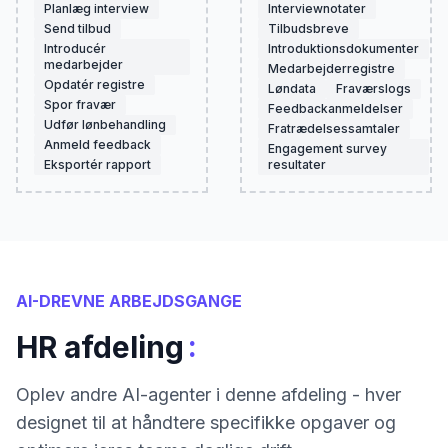
Planlæg interview
Interviewnotater
Send tilbud
Tilbudsbreve
Introducér
Introduktionsdokumenter
medarbejder
Medarbejderregistre
Opdatér registre
Løndata
Fraværslogs
Spor fravær
Feedbackanmeldelser
Udfør lønbehandling
Fratrædelsessamtaler
Anmeld feedback
Engagement survey
Eksportér rapport
resultater
AI-DREVNE ARBEJDSGANGE
:
HR afdeling
Oplev andre AI-agenter i denne afdeling - hver
designet til at håndtere specifikke opgaver og