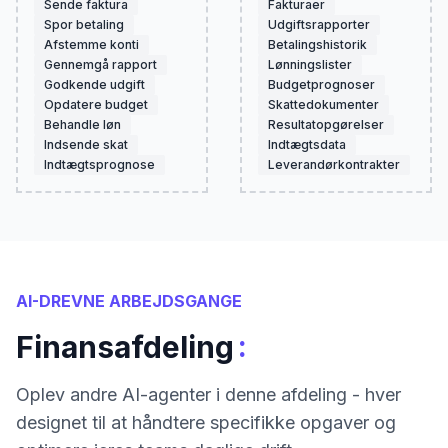
Sende faktura
Fakturaer
Spor betaling
Udgiftsrapporter
Afstemme konti
Betalingshistorik
Gennemgå rapport
Lønningslister
Godkende udgift
Budgetprognoser
Opdatere budget
Skattedokumenter
Behandle løn
Resultatopgørelser
Indsende skat
Indtægtsdata
Indtægtsprognose
Leverandørkontrakter
AI-DREVNE ARBEJDSGANGE
:
Finansafdeling
Oplev andre AI-agenter i denne afdeling - hver
designet til at håndtere specifikke opgaver og