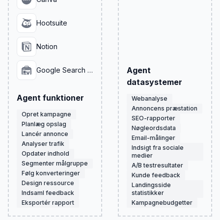
Hootsuite
Notion
Agent
Google Search Console
datasystemer
Agent funktioner
Webanalyse
Annoncens præstation
Opret kampagne
SEO-rapporter
Planlæg opslag
Nøgleordsdata
Lancér annonce
Email-målinger
Analyser trafik
Indsigt fra sociale
Opdater indhold
medier
Segmenter målgruppe
A/B testresultater
Følg konverteringer
Kunde feedback
Design ressource
Landingsside
Indsaml feedback
statistikker
Eksportér rapport
Kampagnebudgetter