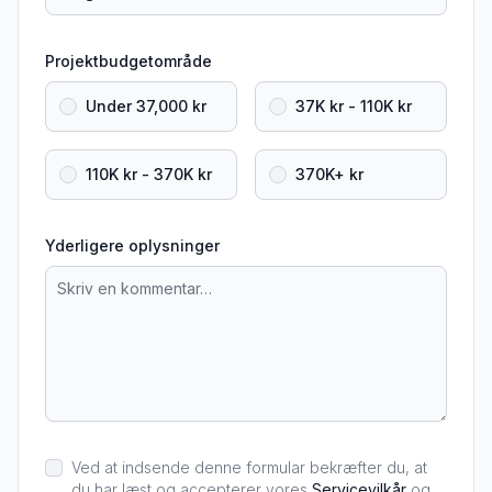
Projektbudgetområde
Under 37,000 kr
37K kr - 110K kr
110K kr - 370K kr
370K+ kr
Yderligere oplysninger
Ved at indsende denne formular bekræfter du, at
du har læst og accepterer vores
Servicevilkår
og