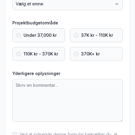
Projektbudgetområde
Under 37,000 kr
37K kr - 110K kr
110K kr - 370K kr
370K+ kr
Yderligere oplysninger
Ved at indsende denne formular bekræfter du, at