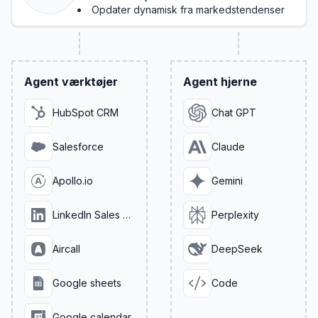
Opdater dynamisk fra markedstendenser
Agent værktøjer
Agent hjerne
HubSpot CRM
Chat GPT
Salesforce
Claude
Apollo.io
Gemini
LinkedIn Sales Navigator
Perplexity
Aircall
DeepSeek
Google sheets
Code
Google calendar