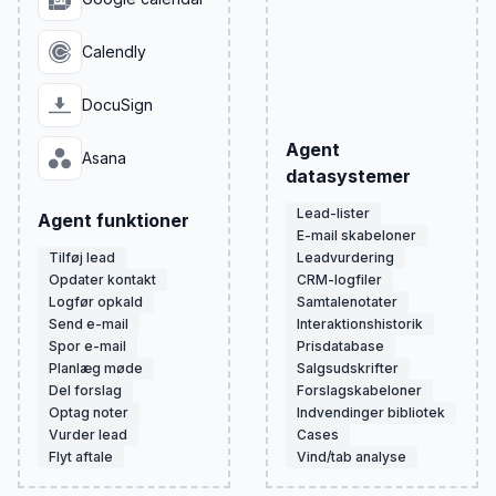
Calendly
DocuSign
Agent
Asana
datasystemer
Lead-lister
Agent funktioner
E-mail skabeloner
Tilføj lead
Leadvurdering
Opdater kontakt
CRM-logfiler
Logfør opkald
Samtalenotater
Send e-mail
Interaktionshistorik
Spor e-mail
Prisdatabase
Planlæg møde
Salgsudskrifter
Del forslag
Forslagskabeloner
Optag noter
Indvendinger bibliotek
Vurder lead
Cases
Flyt aftale
Vind/tab analyse