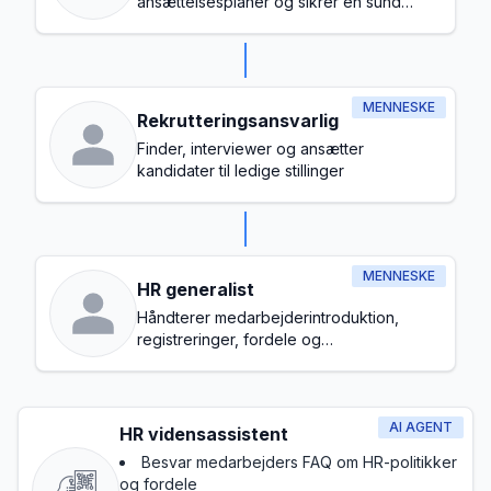
ansættelsesplaner og sikrer en sund
arbejdspladskultur
MENNESKE
Rekrutteringsansvarlig
Finder, interviewer og ansætter
kandidater til ledige stillinger
MENNESKE
HR generalist
Håndterer medarbejderintroduktion,
registreringer, fordele og
grundlæggende overholdelse
AI AGENT
HR vidensassistent
Besvar medarbejders FAQ om HR-politikker
og fordele