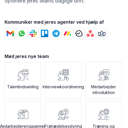
optimere jeres teams daglige drift.
Kommuniker med jeres agenter ved hjælp af
Mød jeres nye team
Talentindsamling
Interviewkoordinering
Medarbejder
introduktion
Medarbejderengagement
Fratrædelsesstyring
Træning og