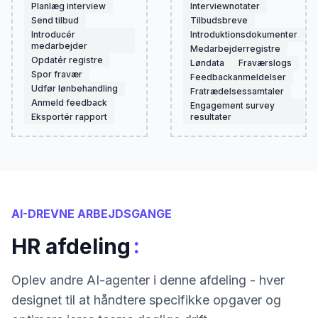
Planlæg interview
Interviewnotater
Send tilbud
Tilbudsbreve
Introducér
Introduktionsdokumenter
medarbejder
Medarbejderregistre
Opdatér registre
Løndata
Fraværslogs
Spor fravær
Feedbackanmeldelser
Udfør lønbehandling
Fratrædelsessamtaler
Anmeld feedback
Engagement survey
Eksportér rapport
resultater
AI-DREVNE ARBEJDSGANGE
:
HR afdeling
Oplev andre AI-agenter i denne afdeling - hver
designet til at håndtere specifikke opgaver og