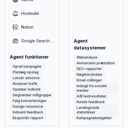
Hootsuite
Notion
Agent
Google Search Console
datasystemer
Agent funktioner
Webanalyse
Annoncens præstation
Opret kampagne
SEO-rapporter
Planlæg opslag
Nøgleordsdata
Lancér annonce
Email-målinger
Analyser trafik
Indsigt fra sociale
Opdater indhold
medier
Segmenter målgruppe
A/B testresultater
Følg konverteringer
Kunde feedback
Design ressource
Landingsside
Indsaml feedback
statistikker
Eksportér rapport
Kampagnebudgetter