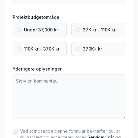
Projektbudgetområde
Under 37,000 kr
37K kr - 110K kr
110K kr - 370K kr
370K+ kr
Yderligere oplysninger
Ved at indsende denne formular bekræfter du, at
du har læst og accepterer vores
Servicevilkår
og