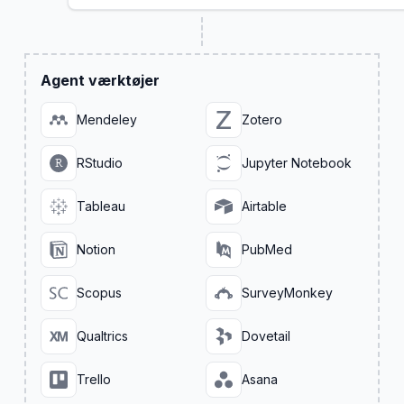
Agent værktøjer
Mendeley
Zotero
RStudio
Jupyter Notebook
Tableau
Airtable
Notion
PubMed
Scopus
SurveyMonkey
Qualtrics
Dovetail
Trello
Asana