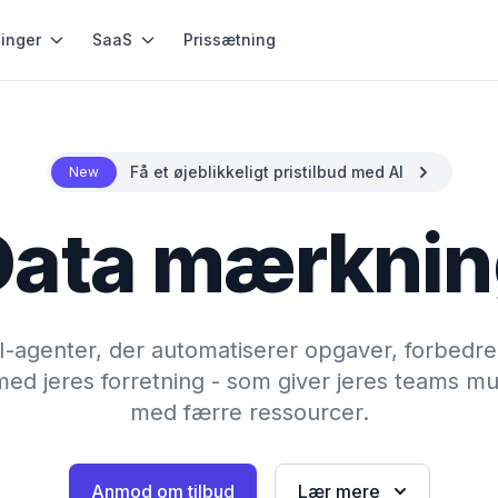
inger
SaaS
Prissætning
Få et øjeblikkeligt pristilbud med AI
New
 Data mærknin
AI-agenter, der automatiserer opgaver, forbedr
med jeres forretning - som giver jeres teams m
med færre ressourcer.
Anmod om tilbud
Lær mere