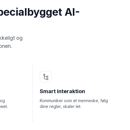
pecialbygget AI-
kkeligt og
ionen.
Smart interaktion
 og
Kommuniker som et menneske, følg
owet.
dine regler, skaler let.