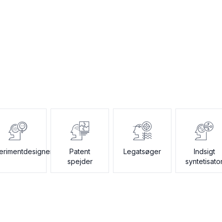
erimentdesigner
Patent
Legatsøger
Indsigt
spejder
syntetisato