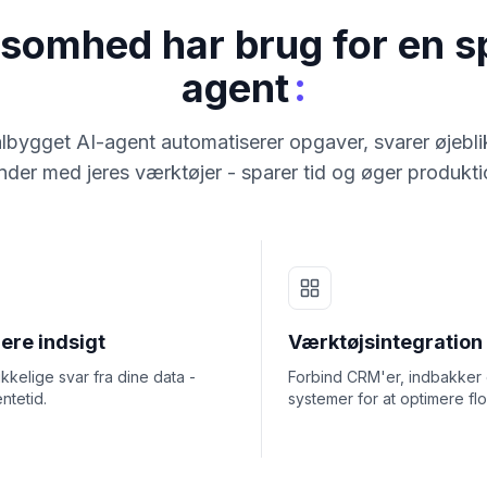
ksomhed har brug for en s
:
agent
lbygget AI-agent automatiserer opgaver, svarer øjebli
nder med jeres værktøjer - sparer tid og øger produkt
ere indsigt
Værktøjsintegration
ikkelige svar fra dine data -
Forbind CRM'er, indbakker
ntetid.
systemer for at optimere fl